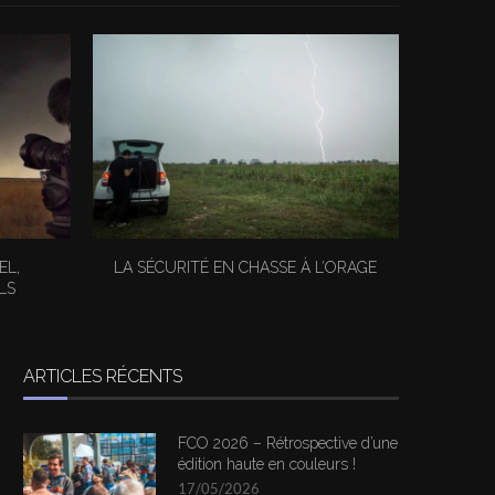
EL,
LA SÉCURITÉ EN CHASSE À L’ORAGE
ANAL
LS
V
ARTICLES RÉCENTS
FCO 2026 – Rétrospective d’une
édition haute en couleurs !
17/05/2026