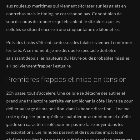
aux rouleaux maritimes qui viennent s’écraser sur les galets en
contrebas mais le timing ne correspond pas. Ce sont bien de
sourds coups de tonnerre qui ébranlent le site alors que les
cellules se situent encore à une cinquantaine de kilomètres.
Puis, des flashs s’étirent au-dessus des falaises viennent confirmer
les faits. A ce moment, je me dis que le spectacle doit être
saisissant depuis les hauteurs du Havre où de probables missiles
air-sol viennent frapper l’estuaire.
Premières frappes et mise en tension
20h passe, tout s’accélère. Une cellule se détache des autres et
prend une trajectoire parfaite venant lécher la côte Havraise pour
défiler au large de ma position, dans la bonne direction. Il ne me
reste qu’à prier pour qu’elle se maintienne au minimum et qu’elle
garde son caractère isolé pour ne pas me faire noyer dans les
précipitations. Les minutes passent et de robustes impacts se
révèlent derrière le sommet de la falaise en se décalant lentement