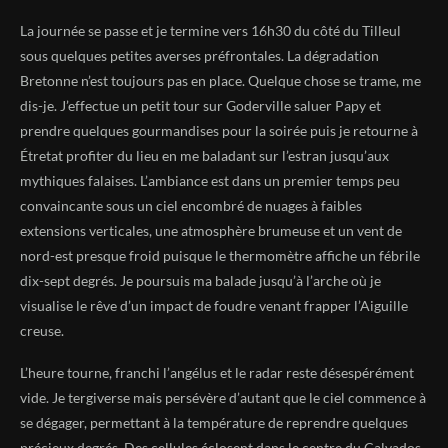
La journée se passe et je termine vers 16h30 du côté du Tilleul
sous quelques petites averses préfrontales. La dégradation
Bretonne n’est toujours pas en place. Quelque chose se trame, me
dis-je. J’effectue un petit tour sur Goderville saluer Papy et
prendre quelques gourmandises pour la soirée puis je retourne à
Étretat profiter du lieu en me baladant sur l’estran jusqu’aux
mythiques falaises. L’ambiance est dans un premier temps peu
convaincante sous un ciel encombré de nuages à faibles
extensions verticales, une atmosphère brumeuse et un vent de
nord-est presque froid puisque le thermomètre affiche un fébrile
dix-sept degrés. Je poursuis ma balade jusqu’à l’arche où je
visualise le rêve d’un impact de foudre venant frapper l’Aiguille
creuse.
L’heure tourne, franchi l’angélus et le radar reste désespérément
vide. Je tergiverse mais persévère d’autant que le ciel commence à
se dégager, permettant à la température de reprendre quelques
précieux degrés. Des cellules éclosent dans le centre du Calvados