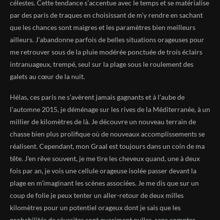
célestes. Cette tendance s’accentue avec le temps et se matérialise
par des paris de traques en choisissant de m’y rendre en sachant
que les chances sont maigres et les paramètres bien meilleurs
ailleurs. J’abandonne parfois de belles situations orageuses pour
me retrouver sous de la pluie modérée ponctuée de trois éclairs
intranuageux, trempé, seul sur la plage sous le roulement des
galets au cœur de la nuit.
Hélas, ces paris ne s’avèrent jamais gagnants et à l’aube de
l’automne 2015, je déménage sur les rives de la Méditerranée, à un
millier de kilomètres de là. Je découvre un nouveau terrain de
chasse bien plus prolifique où de nouveaux accomplissements se
réalisent. Cependant, mon Graal est toujours dans un coin de ma
tête. J’en rêve souvent, je me tire les cheveux quand, une à deux
fois par an, je vois une cellule orageuse isolée passer devant la
plage en m’imaginant les scènes associées. Je me dis que sur un
coup de folie je peux tenter un aller-retour de deux milles
kilomètres pour un potentiel orageux dont je sais que les
probabilités de réussites sont quasiment nulles, sans compter