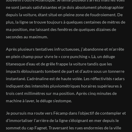
ne sont jamais satisfaisantes et je dois absolument photographier
depuis la voiture, étant situé en pleine zone de foudroiement. De
plus, la ligne se trouve toujours à quelques centaines de mètres de
ma position, me laissant des fenêtres de quelques dizaines de
secondes au maximum.
Après plusieurs tentatives infructueuses, j’abandonne et m’arrête
en plein champ pour vivre le « core punching ». Là, un déluge
titanesque d’eau et de grêle frappe la voiture tandis que les
impacts éblouissants tombent de part et d’autre sous un tonnerre
instantané. L’adrénaline est de haute volée. Les réflectivités radars
indiquent des intensités pluviométriques horaires supérieures à
trois cent millimètres sur ma position. Après cinq minutes de
machine à laver, le déluge s’estompe.
Je poursuis ma route vers Fécamp dans l’objectif de contempler et
d’immortaliser l’arrière de la ligne s’éloignant en mer depuis le
sommet du cap Fagnet. Traversant les rues endormies de la ville