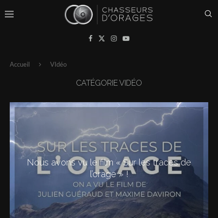
Accueil
VIdéo
CATÉGORIE
VIDÉO
Nous avons vu le film « Sur les traces de
l’orage » !