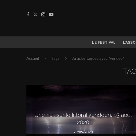
LE FESTIVAL
L’ASS
Accueil
Tags
Articles tagués avec "vendée"
TA
Une nuit sur le littoral vendéen, 15 août
2020
29/09/2020