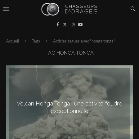
Accueil
Tags
Articles tagués avec "honga tonga"
TAG
HONGA TONGA
Volcan Honga Tonga : une activité foudre
exceptionnelle